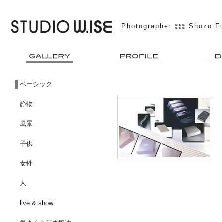
Photographer
Shozo F
ベーシック
静物
風景
子供
女性
人
live & show